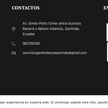
CONTACTOS
E
Av. Simón Plata Torres entre Gustavo
Becerra y Nelson Valencia., Quininde,
Ecuador
062736258
E
serviciosgeneralesrpquininde@gmail.com
jor experiencia en nuestra web. Si continúas usando este sitio, asumi