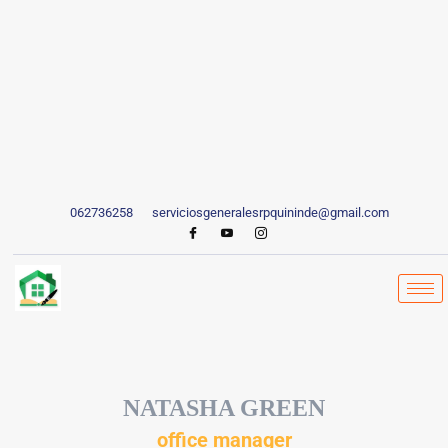
062736258
serviciosgeneralesrpquininde@gmail.com
NATASHA GREEN
office manager