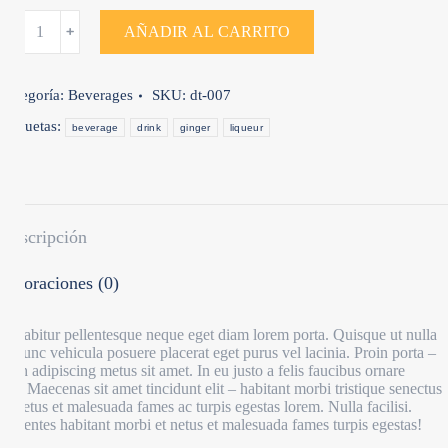
﹣
﹢
AÑADIR AL CARRITO
Categoría:
Beverages
SKU:
dt-007
Etiquetas:
beverage
drink
ginger
liqueur
Descripción
Valoraciones (0)
Curabitur pellentesque neque eget diam lorem porta. Quisque ut nulla
at nunc vehicula posuere placerat eget purus vel lacinia. Proin porta –
nibh adipiscing metus sit amet. In eu justo a felis faucibus ornare
vel. Maecenas sit amet tincidunt elit – habitant morbi tristique senectus
et netus et malesuada fames ac turpis egestas lorem. Nulla facilisi.
Pellentes habitant morbi et netus et malesuada fames turpis egestas!